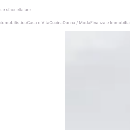
 sue sfaccettature
tomobilistico
Casa e Vita
Cucina
Donna / Moda
Finanza e Immobilia