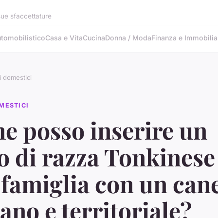
 sue sfaccettature
tomobilistico
Casa e Vita
Cucina
Donna / Moda
Finanza e Immobilia
i domestici
MESTICI
e posso inserire un
o di razza Tonkinese
famiglia con un can
ano e territoriale?