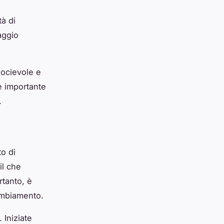
tà di
aggio
socievole e
 è importante
.
o di
il che
rtanto, è
cambiamento.
 Iniziate