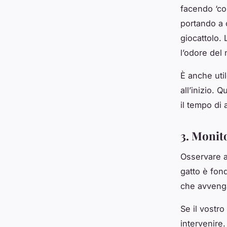
facendo ‘con
portando a 
giocattolo. 
l’odore del 
È anche uti
all’inizio. 
il tempo di 
3. Monito
Osservare a
gatto è fond
che avvenga
Se il vostro
intervenire