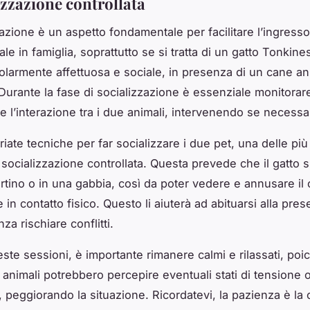
izzazione controllata
zazione è un aspetto fondamentale per facilitare l’ingresso
e in famiglia, soprattutto se si tratta di un gatto Tonkine
colarmente affettuosa e sociale, in presenza di un cane a
. Durante la fase di socializzazione è essenziale monitorar
e l’interazione tra i due animali, intervenendo se necessa
iate tecniche per far socializzare i due pet, una delle più 
a
socializzazione controllata
. Questa prevede che il gatto s
ortino o in una gabbia, così da poter vedere e annusare il
 in contatto fisico. Questo li aiuterà ad abituarsi alla pre
nza rischiare conflitti.
ste sessioni, è importante rimanere calmi e rilassati, poi
 animali potrebbero percepire eventuali stati di tensione 
, peggiorando la situazione. Ricordatevi, la pazienza è la 