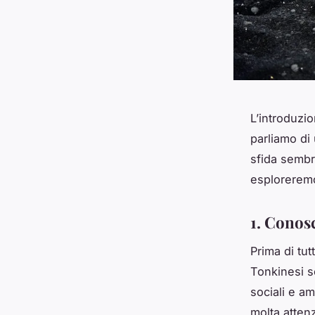
L’introduzi
parliamo di 
sfida sembr
esploreremo
1. Conos
Prima di tu
Tonkinesi s
sociali e a
molta atten