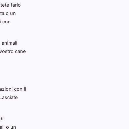
tete farlo
rta o un
zi con
 animali
 vostro cane
zioni con il
 Lasciate
di
ali o un