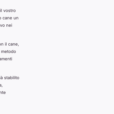
il vostro
ro cane un
vo nei
n il cane,
o metodo
tamenti
 stabilito
a,
nte