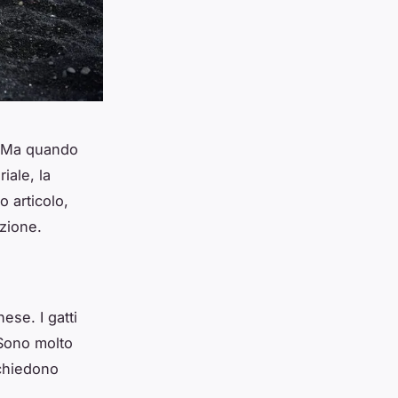
. Ma quando
iale, la
 articolo,
zione.
ese. I gatti
 Sono molto
ichiedono