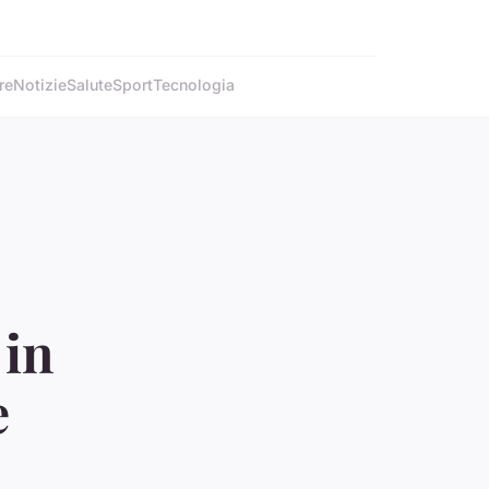
re
Notizie
Salute
Sport
Tecnologia
 in
e