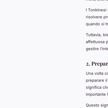
I Tonkinesi 
risolvere p
quando si tr
Tuttavia, bi
affettuosa p
gestire l’in
2. Prepar
Una volta c
preparare il
significa ch
importante f
Questo sign