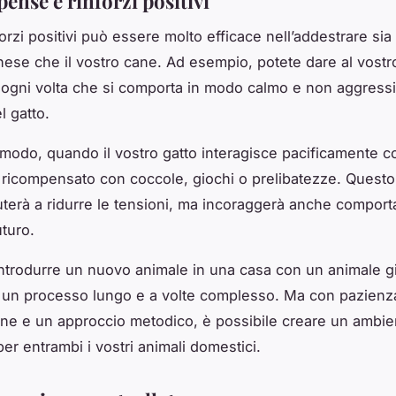
ense e rinforzi positivi
forzi positivi può essere molto efficace nell’addestrare sia 
nese che il vostro cane. Ad esempio, potete dare al vost
 ogni volta che si comporta in modo calmo e non aggressi
l gatto.
 modo, quando il vostro gatto interagisce pacificamente co
ricompensato con coccole, giochi o prelibatezze. Quest
uterà a ridurre le tensioni, ma incoraggerà anche compor
uturo.
introdurre un nuovo animale in una casa con un animale già
un processo lungo e a volte complesso. Ma con pazienz
e e un approccio metodico, è possibile creare un ambie
er entrambi i vostri animali domestici.