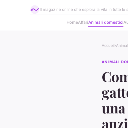
Il magazine online che esplora la vita in tutte le
Home
Affari
Animali domestici
Au
Accueil
›
Animal
ANIMALI DO
Com
gatt
una 
anzi