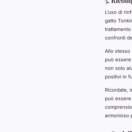
5. Ricomp
L’uso di rin
gatto Tonki
trattamento
confronti de
Allo stesso
può essere 
non solo ai
positivi in f
Ricordate, 
può essere 
comprension
armonioso p