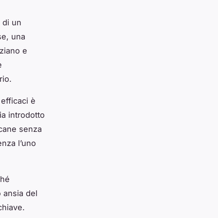
 di un
se, una
nziano e
e
rio.
efficaci è
ia introdotto
 cane senza
senza l’uno
ché
o ansia del
chiave.