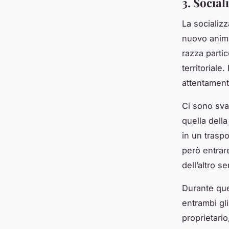
3. Social
La socializ
nuovo animal
razza parti
territoriale
attentament
Ci sono svar
quella dell
in un trasp
però entrare
dell’altro se
Durante que
entrambi gli
proprietario