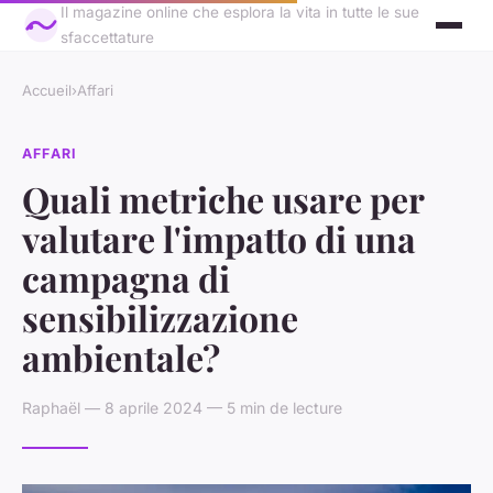
Il magazine online che esplora la vita in tutte le sue
sfaccettature
Accueil
›
Affari
AFFARI
Quali metriche usare per
valutare l'impatto di una
campagna di
sensibilizzazione
ambientale?
Raphaël — 8 aprile 2024 — 5 min de lecture