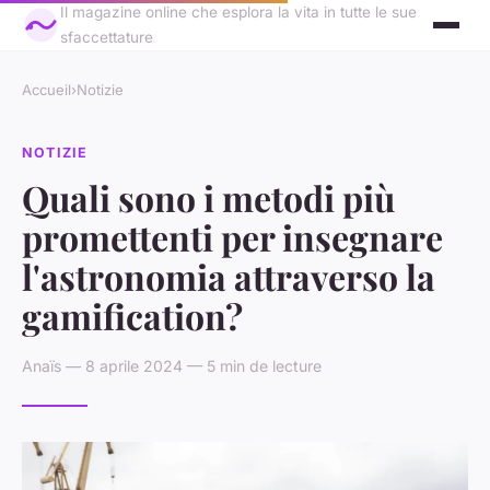
Il magazine online che esplora la vita in tutte le sue
sfaccettature
Accueil
›
Notizie
NOTIZIE
Quali sono i metodi più
promettenti per insegnare
l'astronomia attraverso la
gamification?
Anaïs — 8 aprile 2024 — 5 min de lecture