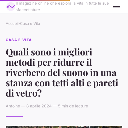
Il magazine online che esplora la vita in tutte le sue
sfaccettature
Accueil
›
Casa e Vita
CASA E VITA
Quali sono i migliori
metodi per ridurre il
riverbero del suono in una
stanza con tetti alti e pareti
di vetro?
Antoine — 8 aprile 2024 — 5 min de lecture