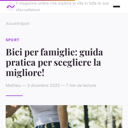
Il magazine online che esplora la vita in tutte le sue
sfaccettature
Accueil
›
Sport
SPORT
Bici per famiglie: guida
pratica per scegliere la
migliore!
Mathieu — 3 dicembre 2025 — 7 min de lecture